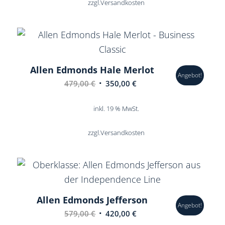
zzgl.
Versandkosten
Allen Edmonds Hale Merlot
Angebot!
Ursprünglicher
Aktueller
479,00
€
350,00
€
Preis
Preis
war:
ist:
inkl. 19 % MwSt.
479,00 €
350,00 €.
zzgl.
Versandkosten
Allen Edmonds Jefferson
Angebot!
Ursprünglicher
Aktueller
579,00
€
420,00
€
Preis
Preis