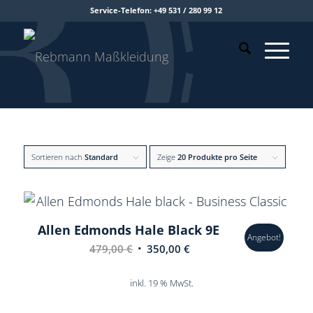
Service-Telefon: +49 531 / 280 99 12
Sortieren nach
Standard
Zeige
20 Produkte pro Seite
Allen Edmonds Hale Black 9E
Angebot!
Ursprünglicher
Aktueller
479,00
€
350,00
€
Preis
Preis
war:
ist:
inkl. 19 % MwSt.
479,00 €
350,00 €.