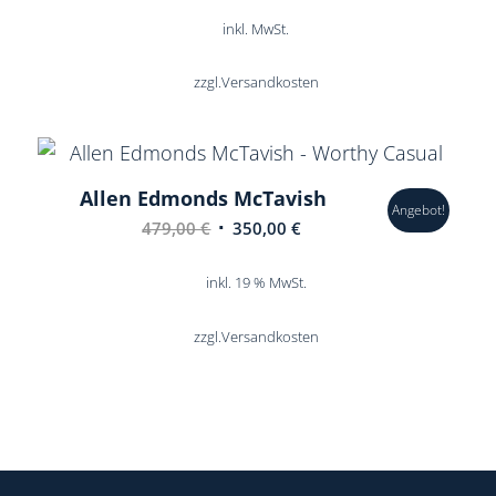
war:
ist:
inkl. MwSt.
579,00 €
420,00 €.
zzgl.
Versandkosten
Allen Edmonds McTavish
Angebot!
Ursprünglicher
Aktueller
479,00
€
350,00
€
Preis
Preis
war:
ist:
inkl. 19 % MwSt.
479,00 €
350,00 €.
zzgl.
Versandkosten