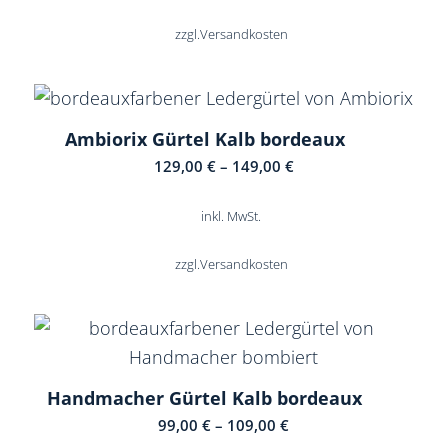
479,00 €
350,00 €.
zzgl.
Versandkosten
Ambiorix Gürtel Kalb bordeaux
5.00
129,00
€
–
149,00
€
inkl. MwSt.
zzgl.
Versandkosten
Handmacher Gürtel Kalb bordeaux
99,00
€
–
109,00
€