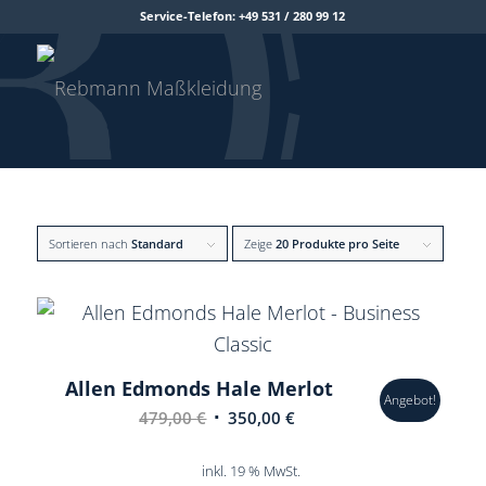
Service-Telefon: +49 531 / 280 99 12
Sortieren nach
Standard
Zeige
20 Produkte pro Seite
Allen Edmonds Hale Merlot
Angebot!
Ursprünglicher
Aktueller
479,00
€
350,00
€
Preis
Preis
war:
ist:
inkl. 19 % MwSt.